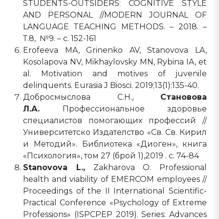
STUDENTS-OUTSIDERS: COGNITIVE STYLE
AND PERSONAL //MODERN JOURNAL OF
LANGUAGE TEACHING METHODS. – 2018. –
Т.8, №9. – с. 152-161
Erofeeva MA, Grinenko AV, Stanovova LA,
Kosolapova NV, Mikhaylovsky MN, Rybina IA, et
al. Motivation and motives of juvenile
delinquents. Eurasia J Biosci. 2019;13(1):135-40.
Добросмыслова С.Н.,
Становова
Л.А.
Профессиональное здоровье
специалистов помогающих профессий //
Университетско Издателство «Св. Св. Кирил
и Методий». Библиотека «Диоген», книга
«Психология», том 27 (брой 1),2019 . с. 74-84
Stanovova L.,
Zakharova O. Professional
health and viability of EMERCOM employees //
Proceedings of the II International Scientific-
Practical Conference «Psychology of Extreme
Professions» (ISPCPEP 2019). Series: Advances