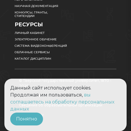
НАУЧНАЯ ДОКУМЕНТАЦИЯ
КОНКУРСЫ, ГРАНТЫ,
СТИПЕНДИИ
РЕСУРСЫ
ЛИЧНЫЙ КАБИНЕТ
ЭЛЕКТРОННОЕ ОБУЧЕНИЕ
СИСТЕМА ВИДЕОКОНФЕРЕНЦИЙ
ОБЛАЧНЫЕ СЕРВИСЫ
КАТАЛОГ ДИСЦИПЛИН
© Тверской государственный университет, 1870 -
2026
Данный сайт использует cookies.
Продолжая им пользоваться,
вы
Карта сайта
соглашаетесь на обработку персональных
Сведения об образовательной организации
данных
Абитуриенту
Понятно